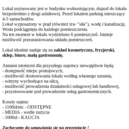
Lokal usytuowany jest w budynku wolnostojącym, dojazd do lokalu
bezpośrednio z drogi asfaltowej. Przed lokalem parking mieszczący
4-5 samochodów.
Lokal wyposażony w prąd (również tzw "siła"), wodę i kanalizację.
Woda podciągnięta do każdego pomieszczenia.
Na ten moment w lokalu wydzielono 6 pomieszczeń. Istnieje
możliwość przearanżowania układu pomieszczeń.
Lokal idealnie nadaje się na
zakład kosmetyczny, fryzjerski,
sklep, biuro, małą gastronomię.
Atutami istotnymi dla przyszłego najemcy niewątpliwie będą:
- dostępność miejsc postojowych,
- możliwość dostosowania lokalu według własnego uznania,
- witryny wychodzące na ulicę,
- możliwość prowadzenia działalności usługowej lub handlowej,
- przystosowanie pod prowadzenie usług gastronomicznych.
Koszty najmu:
- 1100zł/mc - ODSTĘPNE
- MEDIA - wedle zużycia
- 1000zł - KAUCJA
Zachęcamy do umawiania się na prezentację !