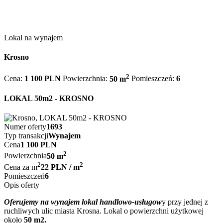
Lokal na wynajem
Krosno
2
Cena:
1 100 PLN
Powierzchnia:
50 m
Pomieszczeń:
6
LOKAL 50m2 - KROSNO
Numer oferty
1693
Typ transakcji
Wynajem
Cena
1 100 PLN
2
Powierzchnia
50 m
2
2
Cena za m
22 PLN / m
Pomieszczeń
6
Opis oferty
Oferujemy na wynajem lokal handlowo-usługow
y przy jednej z
ruchliwych ulic miasta Krosna. Lokal o powierzchni użytkowej
około
50 m2.