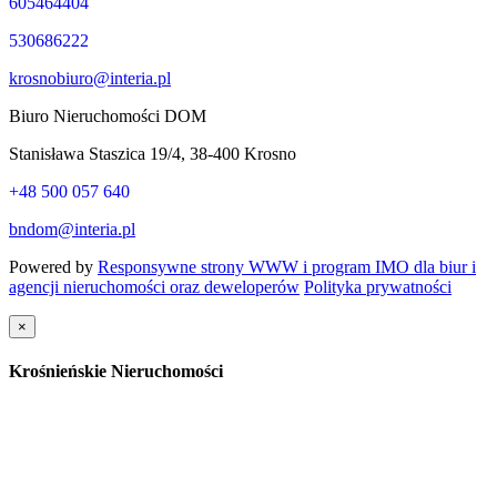
605464404
530686222
krosnobiuro@interia.pl
Biuro Nieruchomości DOM
Stanisława Staszica 19/4, 38-400 Krosno
+48 500 057 640
bndom@interia.pl
Powered by
Responsywne strony WWW i program IMO dla biur i
agencji nieruchomości oraz deweloperów
Polityka prywatności
×
Krośnieńskie Nieruchomości